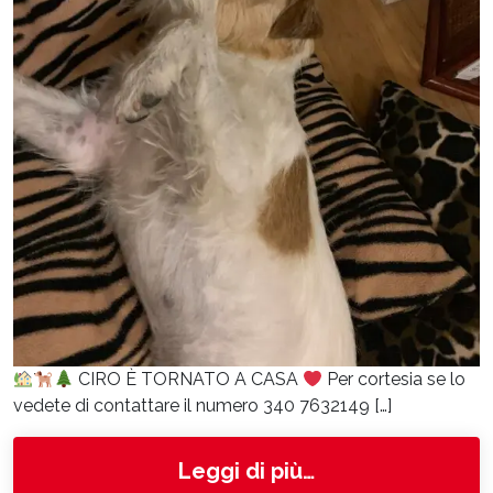
CIRO È TORNATO A CASA
Per cortesia se lo
vedete di contattare il numero 340 7632149 […]
from Ciro
Leggi di più…