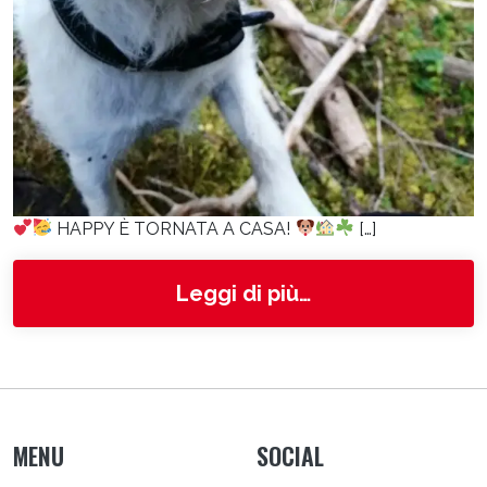
HAPPY È TORNATA A CASA!
[…]
from Happy
Leggi di più…
MENU
SOCIAL