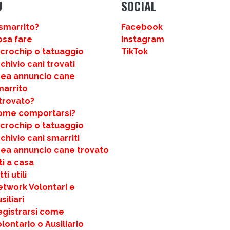
U
SOCIAL
smarrito?
Facebook
osa fare
Instagram
icrochip o tatuaggio
TikTok
chivio cani trovati
rea annuncio cane
marrito
trovato?
ome comportarsi?
icrochip o tatuaggio
chivio cani smarriti
rea annuncio cane trovato
ti a casa
ti utili
etwork Volontari e
siliari
egistrarsi come
lontario o Ausiliario