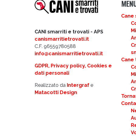
MEN
Cane 
C
M
CANI smarriti e trovati - APS
Ar
canismarritietrovati.it
C
C.F. 96559780588
s
info@canismarritietrovati.it
Cane 
GDPR, Privacy policy, Cookies e
C
dati personali
M
Ar
Realizzato da
Intergraf
e
C
Matacotti Design
Torna
Contat
N
Au
R
Vo