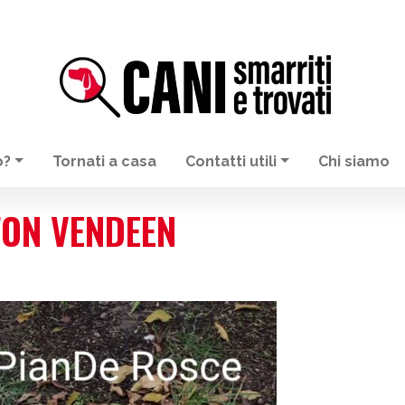
o?
Tornati a casa
Contatti utili
Chi siamo
FON VENDEEN