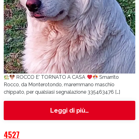
ROCCO E' TORNATO A CASA
Smarrito
Rocco, da Monterotondo, maremmano maschio
chippato, per qualsiasi segnalazione 335463476 […]
from Rocco
Leggi di più…
4527