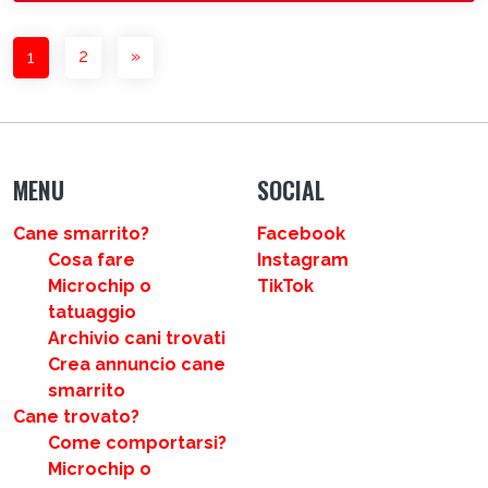
NAVIGAZIONE DEGLI ARTICOLI
2
»
1
MENU
SOCIAL
Cane smarrito?
Facebook
Cosa fare
Instagram
Microchip o
TikTok
tatuaggio
Archivio cani trovati
Crea annuncio cane
smarrito
Cane trovato?
Come comportarsi?
Microchip o