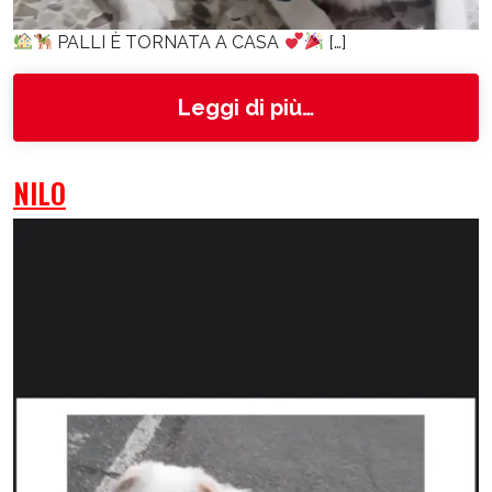
PALLI È TORNATA A CASA
[…]
from Palli
Leggi di più…
NILO