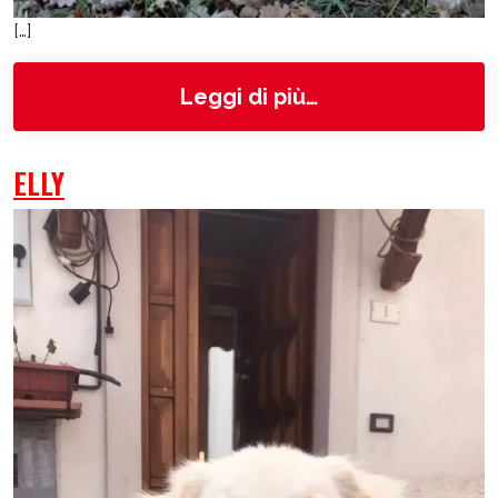
[…]
from Belle
Leggi di più…
ELLY