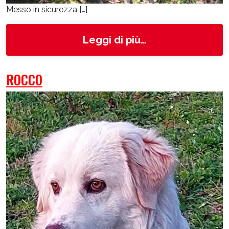
Messo in sicurezza […]
from 4761
Leggi di più…
ROCCO