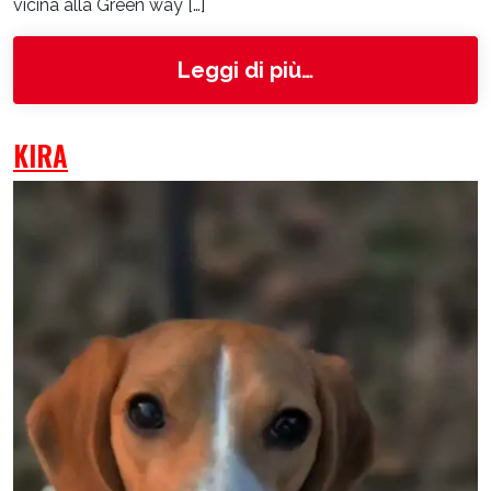
vicina alla Green way […]
from Bella
Leggi di più…
KIRA