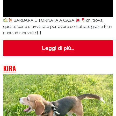
BARBARA È TORNATA A CASA
chi trova
questo cane o avvistata perfavore contattate,grazie È un
cane amichevole […]
from Barbara
Leggi di più…
KIRA