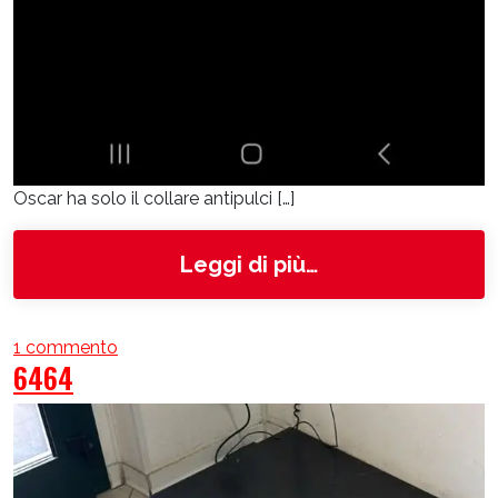
Oscar ha solo il collare antipulci […]
from Oscar
Leggi di più…
su Oscar
1 commento
6464