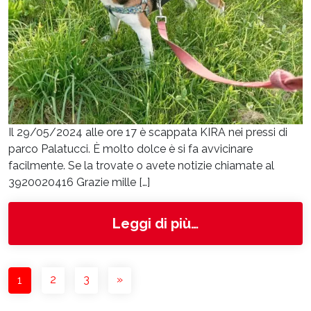
Il 29/05/2024 alle ore 17 è scappata KIRA nei pressi di
parco Palatucci. È molto dolce è si fa avvicinare
facilmente. Se la trovate o avete notizie chiamate al
3920020416 Grazie mille […]
from Kira
Leggi di più…
NAVIGAZIONE DEGLI ARTICOLI
2
3
»
1