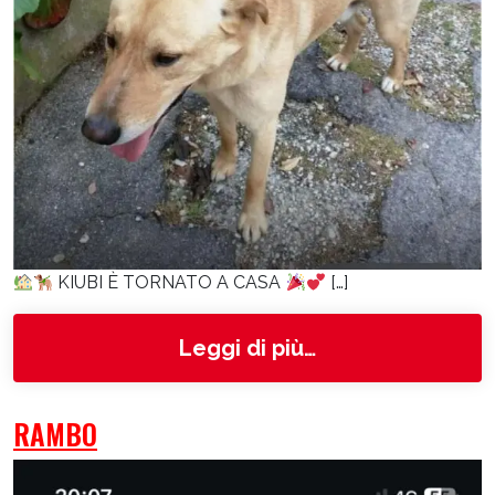
KIUBI È TORNATO A CASA
[…]
from Kiubi
Leggi di più…
RAMBO