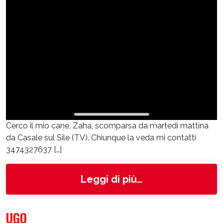
Cerco il mio cane, Zaha, scomparsa da martedì mattina
da Casale sul Sile (TV). Chiunque la veda mi contatti
3474327637 […]
from Zaha
Leggi di più…
UGO