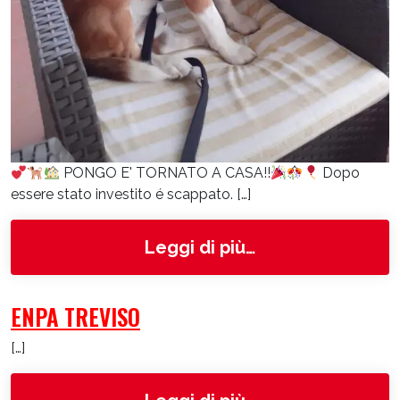
PONGO E' TORNATO A CASA!!
Dopo
essere stato investito é scappato. […]
from Pongo
Leggi di più…
ENPA TREVISO
[…]
from ENPA Trevi