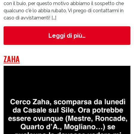
con il buio, per questo motivo abbiamo il sospetto che
qualcuno c'è lo abbia rubato. Vi prego di contattarmi in
caso di avvistamenti! […]
from Bicio
Leggi di più…
ZAHA