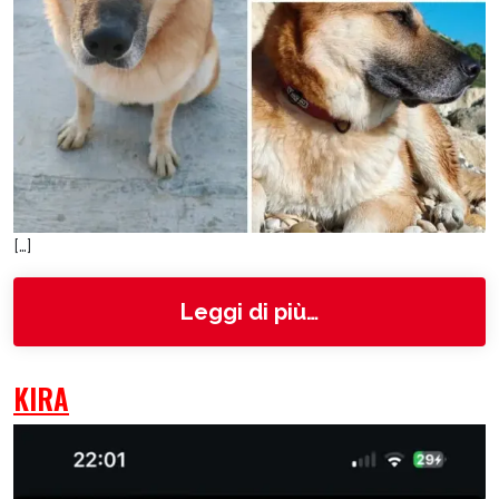
[…]
from Kira
Leggi di più…
KIRA