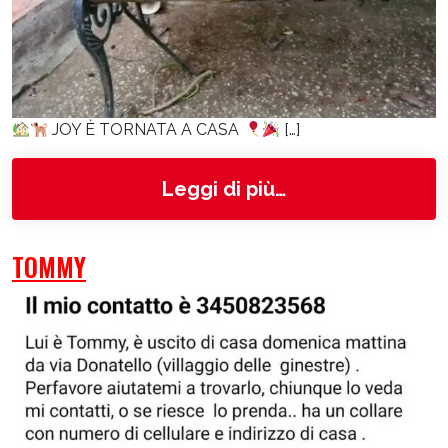
JOY È TORNATA A CASA
[…]
from Joy
Leggi di più…
TOMMY