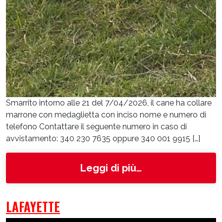
Smarrito intorno alle 21 del 7/04/2026, il cane ha collare
marrone con medaglietta con inciso nome e numero di
telefono Contattare il seguente numero in caso di
avvistamento: 340 230 7635 oppure 340 001 9915 […]
from Chucky
Leggi di più…
LAFAYETTE