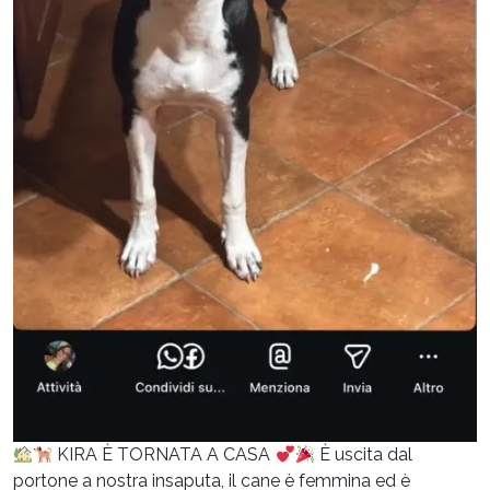
KIRA È TORNATA A CASA
È uscita dal
portone a nostra insaputa, il cane è femmina ed è