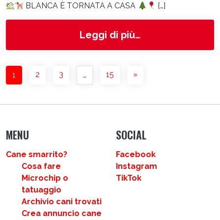
BLANCA È TORNATA A CASA
[…]
from Blanca
Leggi di più…
NAVIGAZIONE DEGLI ARTICOLI
2
3
15
»
1
…
MENU
SOCIAL
Cane smarrito?
Facebook
Cosa fare
Instagram
Microchip o
TikTok
tatuaggio
Archivio cani trovati
Crea annuncio cane