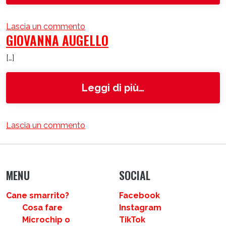
su ENPA Bagnacavallo
Lascia un commento
GIOVANNA AUGELLO
[…]
from Giovanna A
Leggi di più…
su Giovanna Augello
Lascia un commento
MENU
SOCIAL
Cane smarrito?
Facebook
Cosa fare
Instagram
Microchip o
TikTok