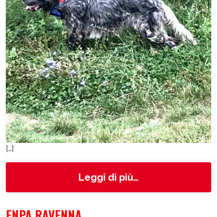
[…]
from Kim
Leggi di più…
ENPA RAVENNA