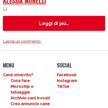
ALESSIA MORELLI
[…]
from Alessia Mor
Leggi di più…
su Alessia Morelli
Lascia un commento
MENU
SOCIAL
Cane smarrito?
Facebook
Cosa fare
Instagram
Microchip o
TikTok
tatuaggio
Archivio cani trovati
Crea annuncio cane