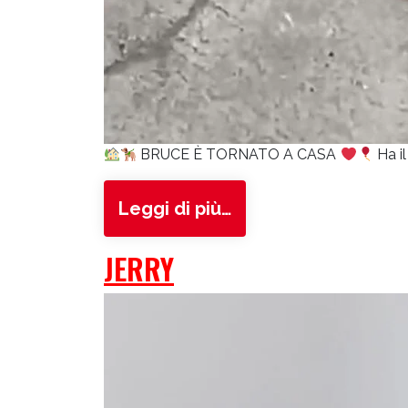
BRUCE È TORNATO A CASA
Ha il
from Bruce
Leggi di più…
JERRY