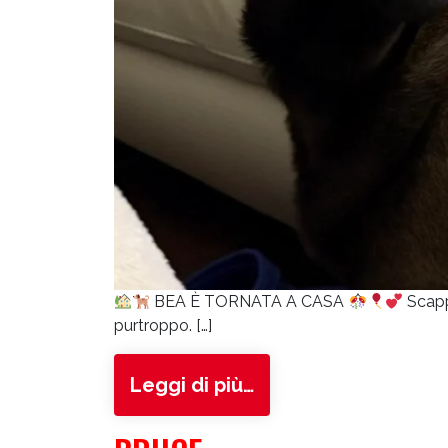
BEA È TORNATA A CASA
Scapp
purtroppo. […]
from Bea
Leggi di più…