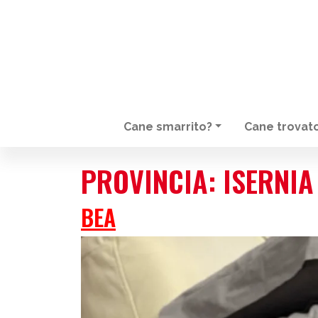
Cane smarrito?
Cane trovat
NAVIGAZIONE PRINCIPALE
PROVINCIA:
ISERNIA
BEA