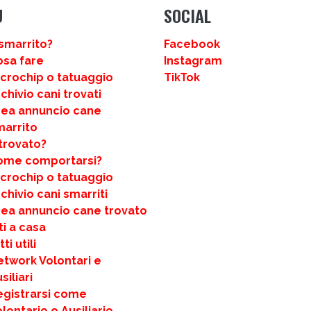
U
SOCIAL
smarrito?
Facebook
osa fare
Instagram
icrochip o tatuaggio
TikTok
chivio cani trovati
rea annuncio cane
marrito
trovato?
ome comportarsi?
icrochip o tatuaggio
chivio cani smarriti
rea annuncio cane trovato
ti a casa
ti utili
etwork Volontari e
siliari
egistrarsi come
lontario o Ausiliario