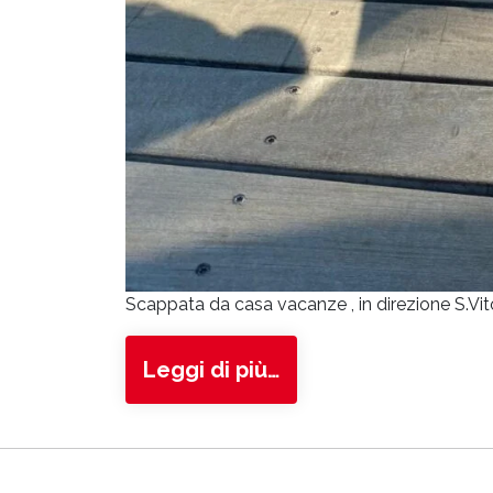
Scappata da casa vacanze , in direzione S.Vit
from Bonny
Leggi di più…