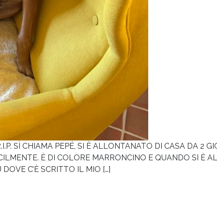
.I.P. SÌ CHIAMA PEPÉ, SI È ALLONTANATO DI CASA DA 2
FACILMENTE. È DI COLORE MARRONCINO E QUANDO SI È
OVE C’È SCRITTO IL MIO […]