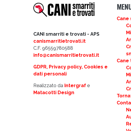
MEN
Cane 
C
M
CANI smarriti e trovati - APS
Ar
canismarritietrovati.it
C
C.F. 96559780588
s
info@canismarritietrovati.it
Cane 
GDPR, Privacy policy, Cookies e
C
dati personali
M
Ar
Realizzato da
Intergraf
e
C
Matacotti Design
Torna
Contat
N
Au
R
Vo