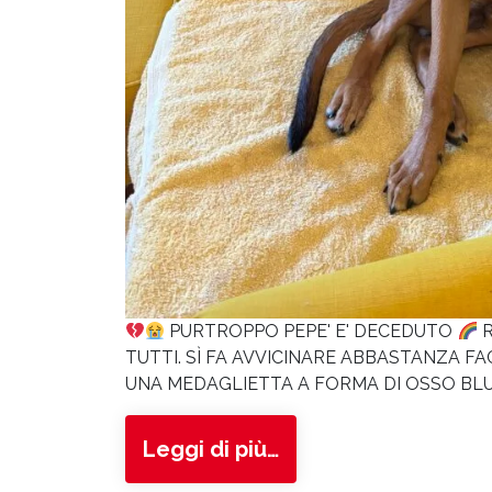
PURTROPPO PEPE' E' DECEDUTO
R
TUTTI. SÌ FA AVVICINARE ABBASTANZA 
UNA MEDAGLIETTA A FORMA DI OSSO BLU D
from Pepè
Leggi di più…