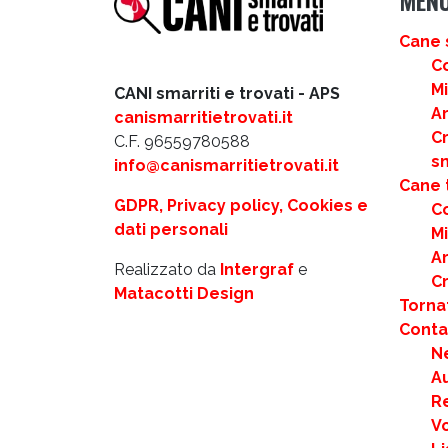
Cane 
C
M
CANI smarriti e trovati - APS
Ar
canismarritietrovati.it
C
C.F. 96559780588
s
info@canismarritietrovati.it
Cane 
GDPR, Privacy policy, Cookies e
C
dati personali
M
Ar
Realizzato da
Intergraf
e
C
Matacotti Design
Torna
Contat
N
Au
R
Vo