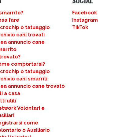
smarrito?
Facebook
osa fare
Instagram
icrochip o tatuaggio
TikTok
chivio cani trovati
rea annuncio cane
marrito
trovato?
ome comportarsi?
icrochip o tatuaggio
chivio cani smarriti
rea annuncio cane trovato
ti a casa
ti utili
etwork Volontari e
siliari
egistrarsi come
lontario o Ausiliario