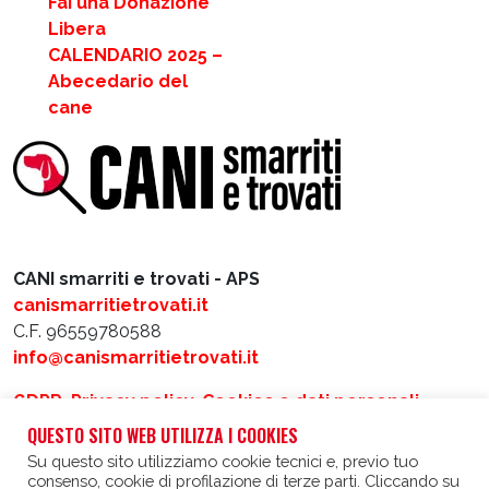
Fai una Donazione
Libera
CALENDARIO 2025 –
Abecedario del
cane
CANI smarriti e trovati - APS
canismarritietrovati.it
C.F. 96559780588
info@canismarritietrovati.it
GDPR, Privacy policy, Cookies e dati personali
QUESTO SITO WEB UTILIZZA I COOKIES
Realizzato da
Intergraf
e
Matacotti Design
Su questo sito utilizziamo cookie tecnici e, previo tuo
consenso, cookie di profilazione di terze parti. Cliccando su