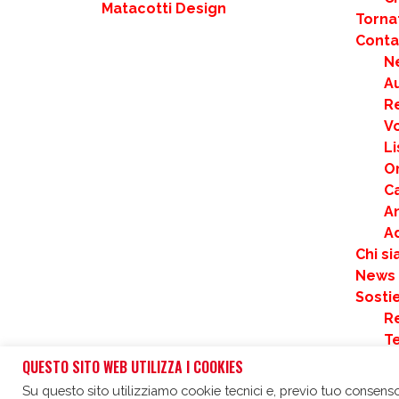
Matacotti Design
Torna
Contat
N
Au
R
Vo
Li
Or
Ca
An
A
Chi s
News
Sostie
Re
T
F
QUESTO SITO WEB UTILIZZA I COOKIES
C
Su questo sito utilizziamo cookie tecnici e, previo tuo consenso,