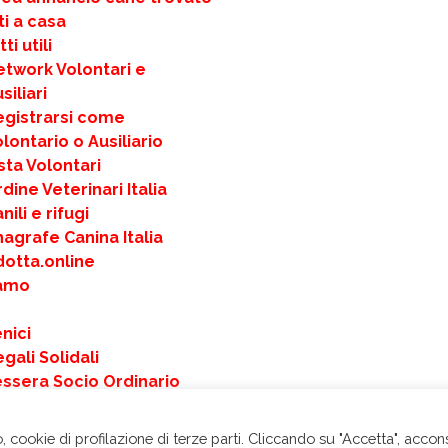
ti a casa
ti utili
etwork Volontari e
siliari
egistrarsi come
lontario o Ausiliario
sta Volontari
dine Veterinari Italia
nili e rifugi
agrafe Canina Italia
dotta.online
iamo
nici
gali Solidali
essera Socio Ordinario
ai una Donazione Libera
ALENDARIO 2025 –
 cookie di profilazione di terze parti. Cliccando su "Accetta", accon