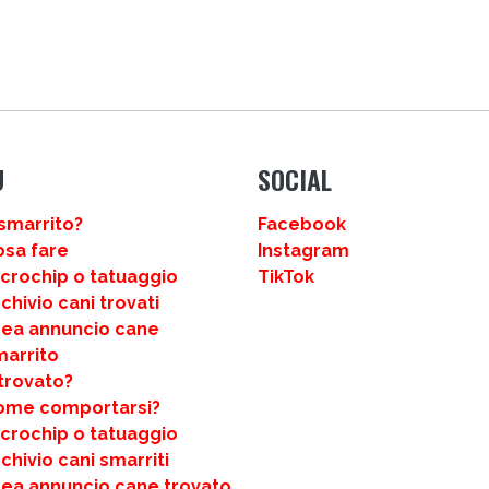
U
SOCIAL
smarrito?
Facebook
osa fare
Instagram
icrochip o tatuaggio
TikTok
chivio cani trovati
rea annuncio cane
marrito
trovato?
ome comportarsi?
icrochip o tatuaggio
chivio cani smarriti
rea annuncio cane trovato