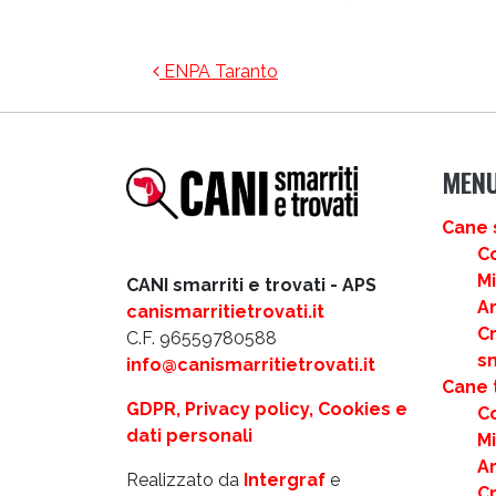
NAVIGAZIONE ARTICOLI
ENPA Taranto
MEN
Cane 
C
M
CANI smarriti e trovati - APS
Ar
canismarritietrovati.it
C
C.F. 96559780588
s
info@canismarritietrovati.it
Cane 
GDPR, Privacy policy, Cookies e
C
dati personali
M
Ar
Realizzato da
Intergraf
e
C