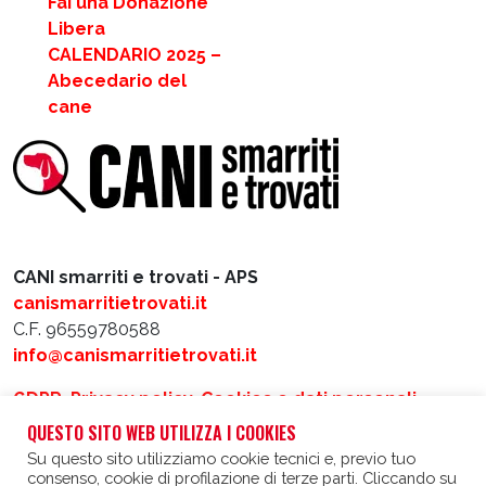
Fai una Donazione
Libera
CALENDARIO 2025 –
Abecedario del
cane
CANI smarriti e trovati - APS
canismarritietrovati.it
C.F. 96559780588
info@canismarritietrovati.it
GDPR, Privacy policy, Cookies e dati personali
QUESTO SITO WEB UTILIZZA I COOKIES
Realizzato da
Intergraf
e
Matacotti Design
Su questo sito utilizziamo cookie tecnici e, previo tuo
consenso, cookie di profilazione di terze parti. Cliccando su