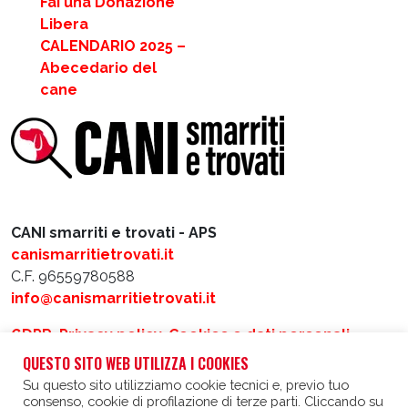
Fai una Donazione
Libera
CALENDARIO 2025 –
Abecedario del
cane
CANI smarriti e trovati - APS
canismarritietrovati.it
C.F. 96559780588
info@canismarritietrovati.it
GDPR, Privacy policy, Cookies e dati personali
QUESTO SITO WEB UTILIZZA I COOKIES
Realizzato da
Intergraf
e
Matacotti Design
Su questo sito utilizziamo cookie tecnici e, previo tuo
consenso, cookie di profilazione di terze parti. Cliccando su