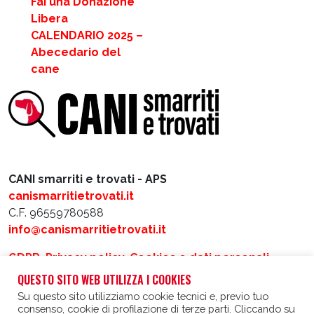
Fai una Donazione
Libera
CALENDARIO 2025 –
Abecedario del
cane
CANI smarriti e trovati - APS
canismarritietrovati.it
C.F. 96559780588
info@canismarritietrovati.it
GDPR, Privacy policy, Cookies e dati personali
QUESTO SITO WEB UTILIZZA I COOKIES
Realizzato da
Intergraf
e
Matacotti Design
Su questo sito utilizziamo cookie tecnici e, previo tuo
consenso, cookie di profilazione di terze parti. Cliccando su