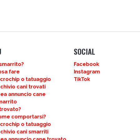
U
SOCIAL
smarrito?
Facebook
osa fare
Instagram
icrochip o tatuaggio
TikTok
chivio cani trovati
rea annuncio cane
marrito
trovato?
ome comportarsi?
icrochip o tatuaggio
chivio cani smarriti
rea annuncio cane trovato