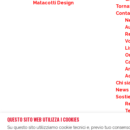
Matacotti Design
Torna
Contat
N
Au
R
Vo
Li
Or
Ca
An
A
Chi s
News
Sostie
Re
T
F
QUESTO SITO WEB UTILIZZA I COOKIES
C
Su questo sito utilizziamo cookie tecnici e, previo tuo consenso,