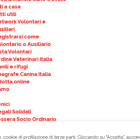
ti a casa
ti utili
etwork Volontari e
siliari
egistrarsi come
lontario o Ausiliario
sta Volontari
dine Veterinari Italia
nili e rifugi
agrafe Canina Italia
dotta.online
iamo
nici
gali Solidali
essera Socio Ordinario
ai una Donazione Libera
ALENDARIO 2025 –
 cookie di profilazione di terze parti. Cliccando su "Accetta", accon