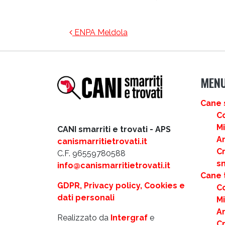
NAVIGAZIONE ARTICOLI
ENPA Meldola
MEN
Cane 
C
M
CANI smarriti e trovati - APS
Ar
canismarritietrovati.it
C
C.F. 96559780588
s
info@canismarritietrovati.it
Cane 
GDPR, Privacy policy, Cookies e
C
dati personali
M
Ar
Realizzato da
Intergraf
e
C