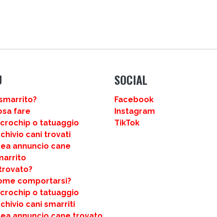
U
SOCIAL
smarrito?
Facebook
osa fare
Instagram
icrochip o tatuaggio
TikTok
chivio cani trovati
rea annuncio cane
marrito
trovato?
ome comportarsi?
icrochip o tatuaggio
chivio cani smarriti
rea annuncio cane trovato