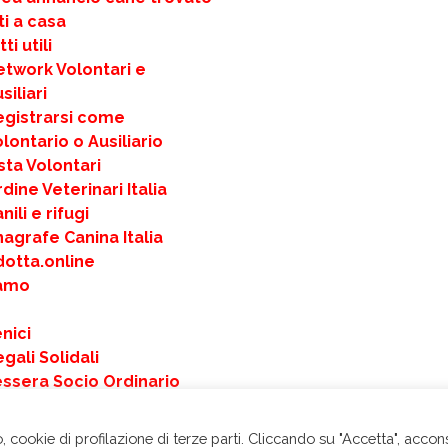
ti a casa
ti utili
etwork Volontari e
siliari
egistrarsi come
lontario o Ausiliario
sta Volontari
dine Veterinari Italia
nili e rifugi
agrafe Canina Italia
dotta.online
iamo
nici
gali Solidali
essera Socio Ordinario
ai una Donazione Libera
ALENDARIO 2025 –
 cookie di profilazione di terze parti. Cliccando su "Accetta", accon