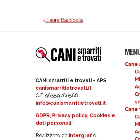
NAVIGAZIONE ARTICOLI
Laura Raccosta
MEN
Cane 
C
M
CANI smarriti e trovati - APS
Ar
canismarritietrovati.it
C
C.F. 96559780588
s
info@canismarritietrovati.it
Cane 
GDPR, Privacy policy, Cookies e
C
dati personali
M
Ar
Realizzato da
Intergraf
e
C