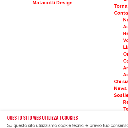
Matacotti Design
Torna
Contat
N
Au
R
Vo
Li
Or
Ca
An
A
Chi s
News
Sostie
Re
T
F
QUESTO SITO WEB UTILIZZA I COOKIES
C
Su questo sito utilizziamo cookie tecnici e, previo tuo consenso,