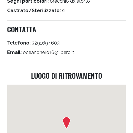
Segni particolari:
orecchio dx storto
Castrato/Sterilizzato:
si
CONTATTA
Telefono:
3291694603
Email:
oceanonero16@libero.it
LUOGO DI RITROVAMENTO