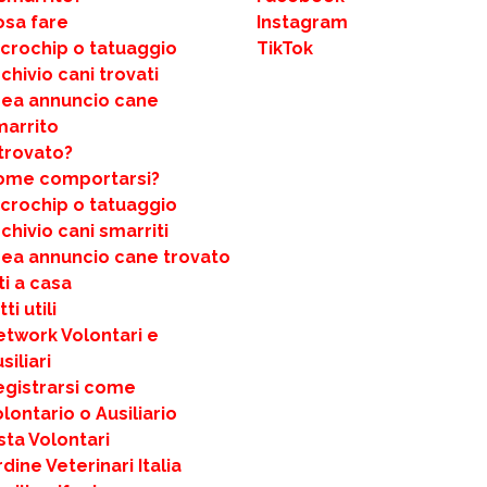
osa fare
Instagram
icrochip o tatuaggio
TikTok
chivio cani trovati
rea annuncio cane
marrito
trovato?
ome comportarsi?
icrochip o tatuaggio
chivio cani smarriti
rea annuncio cane trovato
ti a casa
ti utili
etwork Volontari e
siliari
egistrarsi come
lontario o Ausiliario
sta Volontari
dine Veterinari Italia