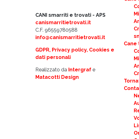
C
M
CANI smarriti e trovati - APS
Ar
canismarritietrovati.it
C
C.F. 96559780588
s
info@canismarritietrovati.it
Cane 
GDPR, Privacy policy, Cookies e
C
dati personali
M
Ar
Realizzato da
Intergraf
e
C
Matacotti Design
Torna
Contat
N
Au
R
Vo
Li
Or