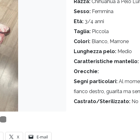
Razza:
Chihuahua a Pelo Lu
Sesso:
Femmina
Età:
3/4 anni
Taglia:
Piccola
Colori:
Bianco, Marrone
Lunghezza pelo:
Medio
Caratteristiche mantello:
Orecchie:
Segni particolari:
Al momen
fianco destro, guarita ma se
Castrato/Sterilizzato:
No
X
E-mail