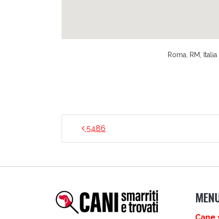
Roma, RM, Italia
NAVIGAZIONE ARTICO
5486
MEN
Cane 