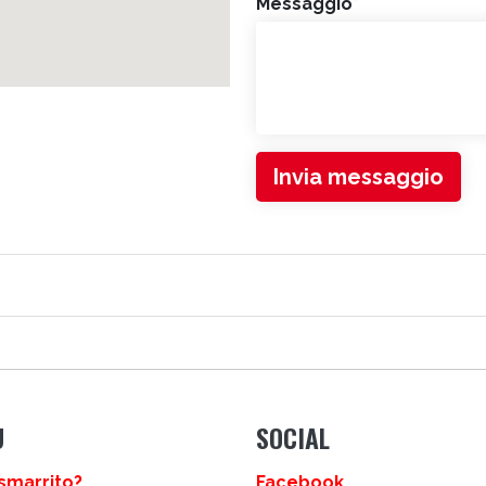
Messaggio
*
Invia messaggio
LI
U
SOCIAL
smarrito?
Facebook