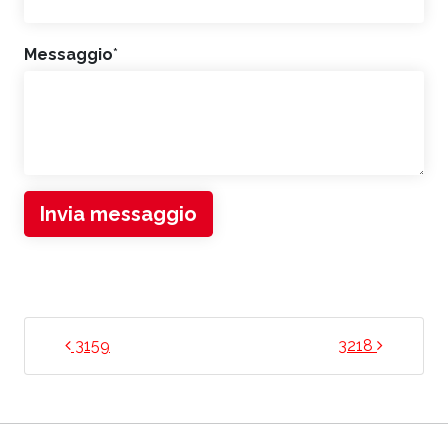
Messaggio
*
Invia messaggio
NAVIGAZIONE ARTICOLI
3159
3218