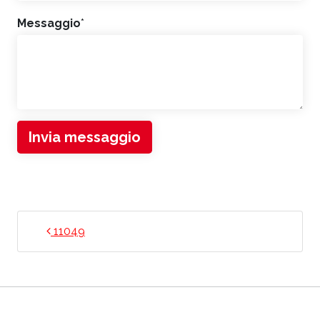
Messaggio
*
Invia messaggio
NAVIGAZIONE ARTICOLI
11049