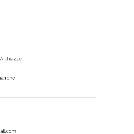
A chiazze
marrone
ail.com