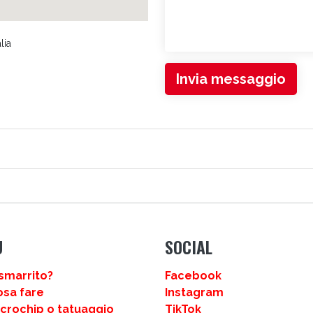
lia
Invia messaggio
LI
U
SOCIAL
smarrito?
Facebook
osa fare
Instagram
icrochip o tatuaggio
TikTok