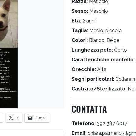
Razza:
Meticcio
Sesso:
Maschio
Età:
2 anni
Taglia:
Medio-piccola
Colori:
Bianco, Beige
Lunghezza pelo:
Corto
Caratteristiche mantello:
Orecchie:
Alte
Segni particolari:
Collare 
Castrato/Sterilizzato:
No
CONTATTA
X
E-mail
Telefono:
392 387 6017
Email:
chiara.palmeri03@gm