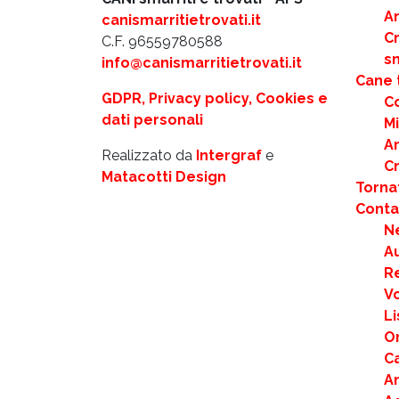
Ar
canismarritietrovati.it
C
C.F. 96559780588
s
info@canismarritietrovati.it
Cane 
GDPR, Privacy policy, Cookies e
C
dati personali
M
Ar
Realizzato da
Intergraf
e
C
Matacotti Design
Torna
Contat
N
Au
R
Vo
Li
Or
Ca
An