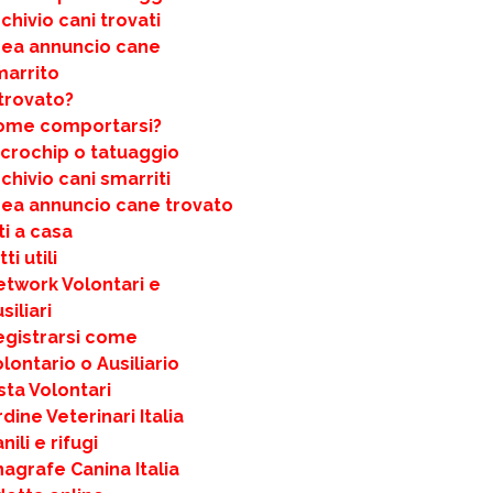
chivio cani trovati
rea annuncio cane
marrito
trovato?
ome comportarsi?
icrochip o tatuaggio
chivio cani smarriti
rea annuncio cane trovato
ti a casa
ti utili
etwork Volontari e
siliari
egistrarsi come
lontario o Ausiliario
sta Volontari
dine Veterinari Italia
nili e rifugi
agrafe Canina Italia