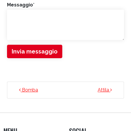
Messaggio
*
Invia messaggio
NAVIGAZIONE ARTICOLI
Bomba
Attila
MENU
SOCIAL