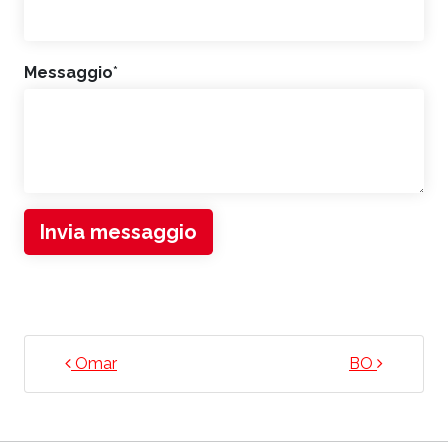
Messaggio
*
Invia messaggio
NAVIGAZIONE ARTICOLI
Omar
BO