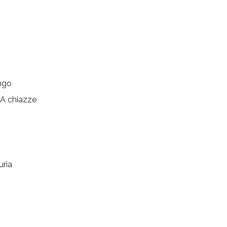
ngo
A chiazze
uria