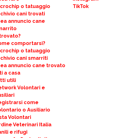
icrochip o tatuaggio
TikTok
chivio cani trovati
rea annuncio cane
marrito
trovato?
ome comportarsi?
icrochip o tatuaggio
chivio cani smarriti
rea annuncio cane trovato
ti a casa
ti utili
etwork Volontari e
siliari
egistrarsi come
lontario o Ausiliario
sta Volontari
dine Veterinari Italia
nili e rifugi