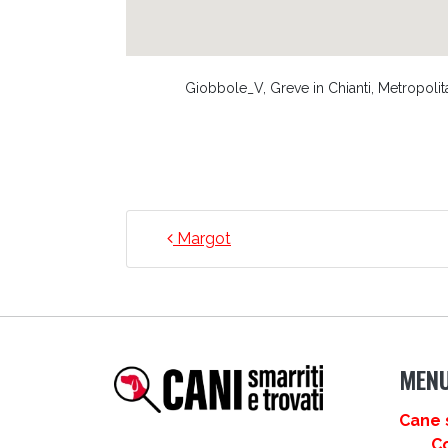
Giobbole_V, Greve in Chianti, Metropolita
NAVIGAZIONE ARTICO
Margot
MEN
Cane 
C