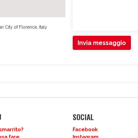
n City of Florence, Italy
Invia messaggio
LI
U
SOCIAL
smarrito?
Facebook
osa fare
Instagram