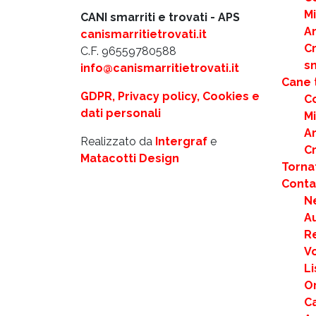
M
CANI smarriti e trovati - APS
Ar
canismarritietrovati.it
C
C.F. 96559780588
s
info@canismarritietrovati.it
Cane 
GDPR, Privacy policy, Cookies e
C
dati personali
M
Ar
Realizzato da
Intergraf
e
C
Matacotti Design
Torna
Contat
N
Au
R
Vo
Li
Or
Ca