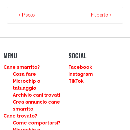
NAVIGAZIONE ARTICOLI
Pisolo
Filiberto
MENU
SOCIAL
Cane smarrito?
Facebook
Cosa fare
Instagram
Microchip o
TikTok
tatuaggio
Archivio cani trovati
Crea annuncio cane
smarrito
Cane trovato?
Come comportarsi?
Microchip o