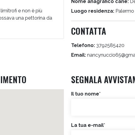
Nome anagrafico cane:
D
limitrofi e non è più
Luogo residenza:
Palermo
ossava una pettorina da
CONTATTA
Telefono:
3792585420
Email:
nancynuccio65@gma
RIMENTO
SEGNALA AVVISTA
Il tuo nome
*
La tua e-mail
*