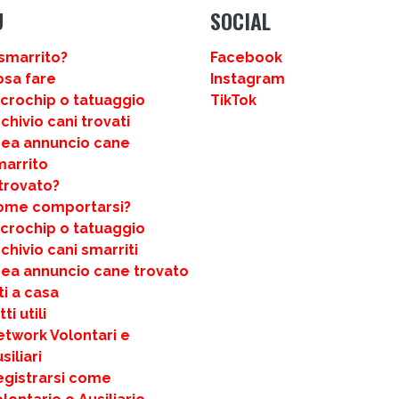
U
SOCIAL
smarrito?
Facebook
osa fare
Instagram
icrochip o tatuaggio
TikTok
chivio cani trovati
rea annuncio cane
marrito
trovato?
ome comportarsi?
icrochip o tatuaggio
chivio cani smarriti
rea annuncio cane trovato
ti a casa
ti utili
etwork Volontari e
siliari
egistrarsi come