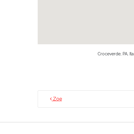
Croceverde, PA, Ita
NAVIGAZIONE ARTICO
Zoe