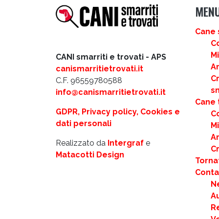
MEN
Cane 
C
M
CANI smarriti e trovati - APS
Ar
canismarritietrovati.it
C
C.F. 96559780588
s
info@canismarritietrovati.it
Cane 
GDPR, Privacy policy, Cookies e
C
dati personali
M
Ar
Realizzato da
Intergraf
e
C
Matacotti Design
Torna
Contat
N
Au
R