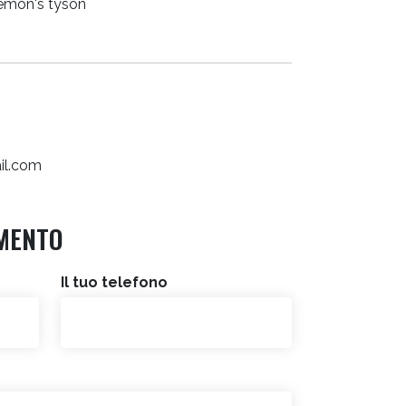
emon's tyson
il.com
MENTO
Il tuo telefono