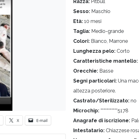
Razza:
Pitbull
Sesso:
Maschio
Età:
10 mesi
Taglia:
Medio-grande
Colori:
Bianco, Marrone
Lunghezza pelo:
Corto
Caratteristiche mantello:
Orecchie:
Basse
Segni particolari:
Una macc
altezza posteriore.
Castrato/Sterilizzato:
no
Microchip:
***********5178
X
E-mail
Anagrafe di iscrizione:
Pa
Intestatario:
Chiazzese ros