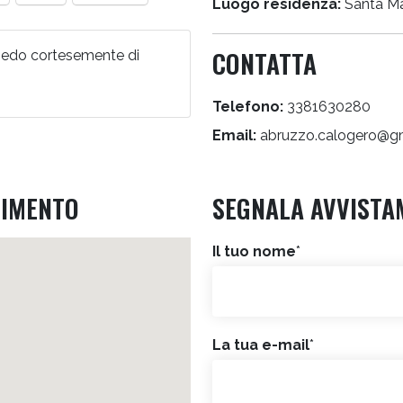
Luogo residenza:
Santa Ma
CONTATTA
hiedo cortesemente di
Telefono:
3381630280
Email:
abruzzo.calogero@g
RIMENTO
SEGNALA AVVISTA
Il tuo nome
*
La tua e-mail
*