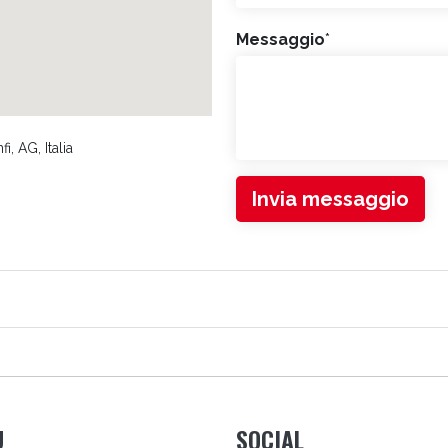
Messaggio
*
, AG, Italia
Invia messaggio
LI
U
SOCIAL