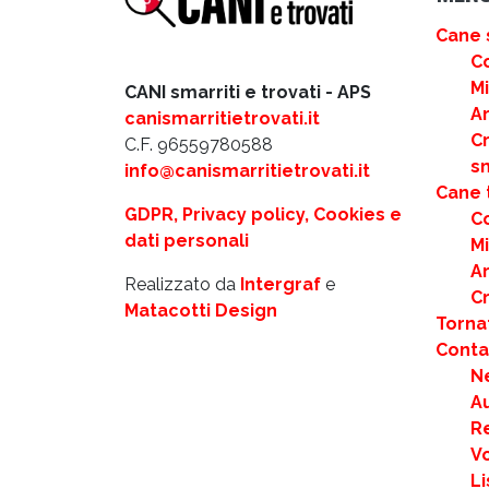
Cane 
C
M
CANI smarriti e trovati - APS
Ar
canismarritietrovati.it
C
C.F. 96559780588
s
info@canismarritietrovati.it
Cane 
GDPR, Privacy policy, Cookies e
C
dati personali
M
Ar
Realizzato da
Intergraf
e
C
Matacotti Design
Torna
Contat
N
Au
R
Vo
Li