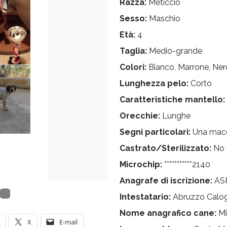
Razza:
Meticcio
Sesso:
Maschio
Età:
4
Taglia:
Medio-grande
Colori:
Bianco, Marrone, Ner
Lunghezza pelo:
Corto
Caratteristiche mantello:
Orecchie:
Lunghe
Segni particolari:
Una macc
Castrato/Sterilizzato:
No
Microchip:
***********2140
Anagrafe di iscrizione:
ASP
Intestatario:
Abruzzo Calo
Nome anagrafico cane:
Mi
X
E-mail