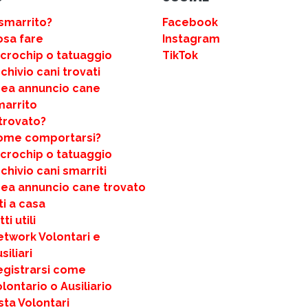
smarrito?
Facebook
osa fare
Instagram
icrochip o tatuaggio
TikTok
chivio cani trovati
rea annuncio cane
marrito
trovato?
ome comportarsi?
icrochip o tatuaggio
chivio cani smarriti
rea annuncio cane trovato
ti a casa
ti utili
etwork Volontari e
siliari
egistrarsi come
lontario o Ausiliario
sta Volontari