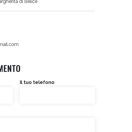
rgherita di Belice
mail.com
MENTO
Il tuo telefono