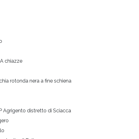
o
A chiazze
hia rotonda nera a fine schiena
 Agrigento distretto di Sciacca
gero
lo