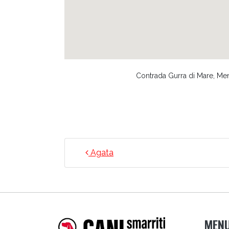
Contrada Gurra di Mare, Menfi
NAVIGAZIONE ARTICO
Agata
MEN