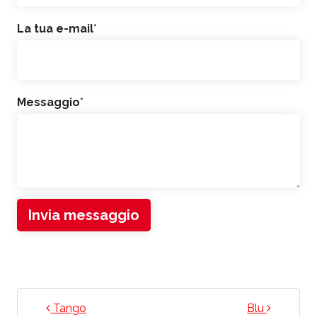
La tua e-mail
*
Messaggio
*
Invia messaggio
NAVIGAZIONE ARTICOLI
Tango
Blu