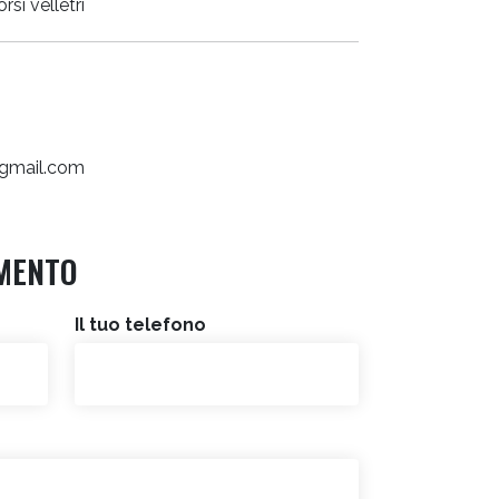
rsi velletri
gmail.com
MENTO
Il tuo telefono