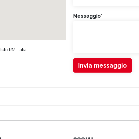
Messaggio
*
etri RM, Italia
Invia messaggio
LI