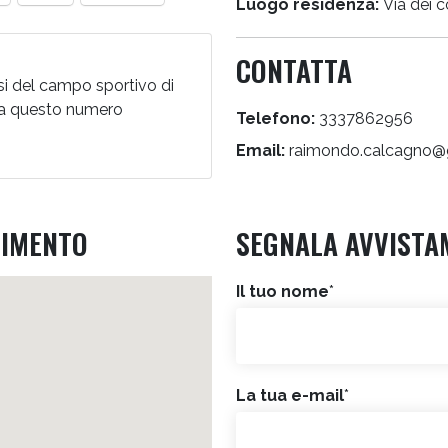
Luogo residenza:
Via dei co
CONTATTA
essi del campo sportivo di
 a questo numero
Telefono:
3337862956
Email:
raimondo.calcagno@
RIMENTO
SEGNALA AVVISTA
Il tuo nome
*
La tua e-mail
*