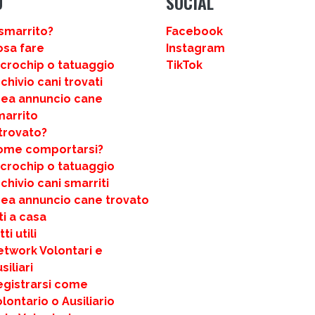
U
SOCIAL
smarrito?
Facebook
osa fare
Instagram
icrochip o tatuaggio
TikTok
chivio cani trovati
rea annuncio cane
marrito
trovato?
ome comportarsi?
icrochip o tatuaggio
chivio cani smarriti
rea annuncio cane trovato
ti a casa
ti utili
etwork Volontari e
siliari
egistrarsi come
lontario o Ausiliario