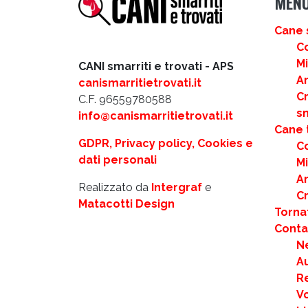
MEN
Cane 
C
M
CANI smarriti e trovati - APS
Ar
canismarritietrovati.it
C
C.F. 96559780588
s
info@canismarritietrovati.it
Cane 
GDPR, Privacy policy, Cookies e
C
dati personali
M
Ar
Realizzato da
Intergraf
e
C
Matacotti Design
Torna
Contat
N
Au
R
Vo