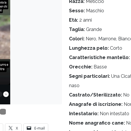
Razza:
Meticcio
Sesso:
Maschio
Età:
2 anni
Taglia:
Grande
Colori:
Nero, Marrone, Bianc
Lunghezza pelo:
Corto
Caratteristiche mantello:
Orecchie:
Basse
Segni particolari:
Una Cicat
naso
Castrato/Sterilizzato:
No
Anagrafe di iscrizione:
Non
Intestatario:
Non intestato
Nome anagrafico cane:
No
X
E-mail