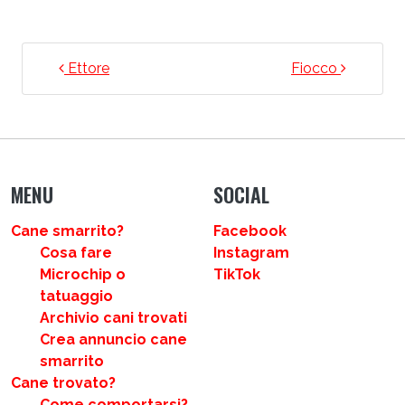
NAVIGAZIONE ARTICOLI
Ettore
Fiocco
MENU
SOCIAL
Cane smarrito?
Facebook
Cosa fare
Instagram
Microchip o
TikTok
tatuaggio
Archivio cani trovati
Crea annuncio cane
smarrito
Cane trovato?
Come comportarsi?