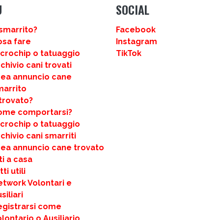
U
SOCIAL
smarrito?
Facebook
osa fare
Instagram
icrochip o tatuaggio
TikTok
chivio cani trovati
rea annuncio cane
marrito
trovato?
ome comportarsi?
icrochip o tatuaggio
chivio cani smarriti
rea annuncio cane trovato
ti a casa
ti utili
etwork Volontari e
siliari
egistrarsi come
lontario o Ausiliario