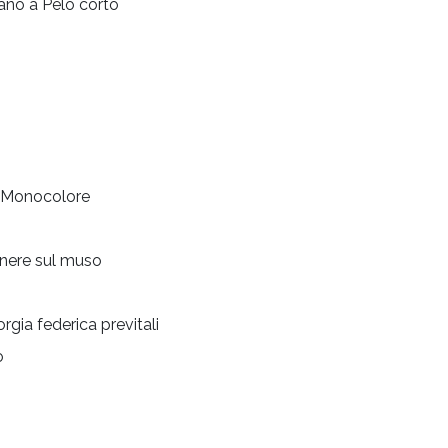
no a Pelo corto
Monocolore
nere sul muso
orgia federica previtali
o