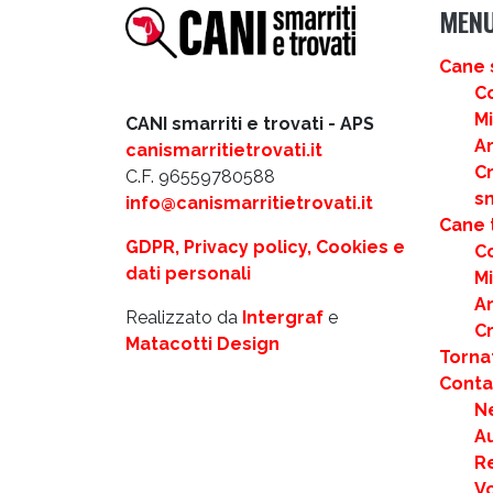
MEN
Cane 
C
M
CANI smarriti e trovati - APS
Ar
canismarritietrovati.it
C
C.F. 96559780588
s
info@canismarritietrovati.it
Cane 
GDPR, Privacy policy, Cookies e
C
dati personali
M
Ar
Realizzato da
Intergraf
e
C
Matacotti Design
Torna
Contat
N
Au
R
Vo