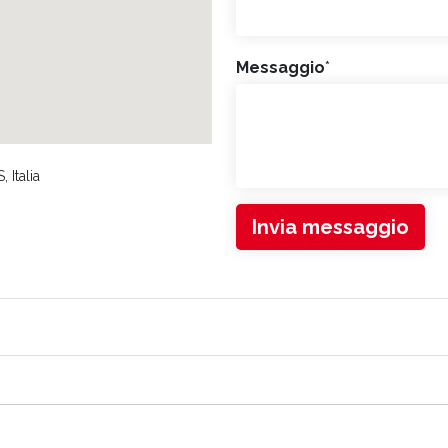
Messaggio
*
 Italia
Invia messaggio
LI