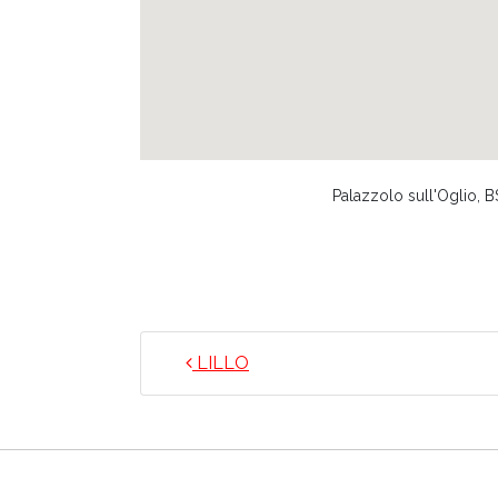
Palazzolo sull'Oglio, BS,
NAVIGAZIONE ARTICO
LILLO