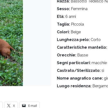
Razza:
Bassotto Tedesco Na
Sesso:
Femmina
Età:
6 anni
Taglia:
Piccola
Colori:
Beige
Lunghezza pelo:
Corto
Caratteristiche mantello:
Orecchie:
Basse
Segni particolari:
macchie 
Castrato/Sterilizzato:
si
Nome anagrafico cane:
gi
Luogo residenza:
Bergam
X
E-mail