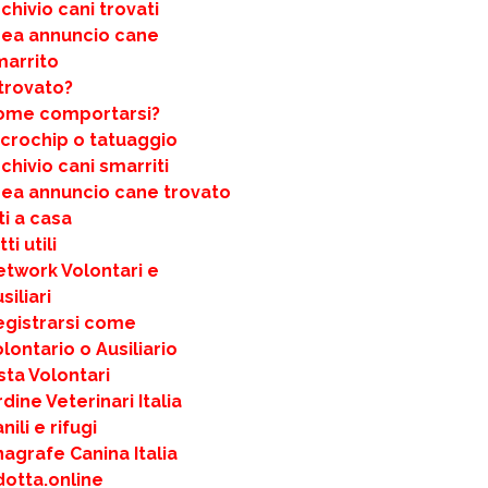
chivio cani trovati
rea annuncio cane
marrito
trovato?
ome comportarsi?
icrochip o tatuaggio
chivio cani smarriti
rea annuncio cane trovato
ti a casa
ti utili
etwork Volontari e
siliari
egistrarsi come
lontario o Ausiliario
sta Volontari
dine Veterinari Italia
nili e rifugi
agrafe Canina Italia
dotta.online