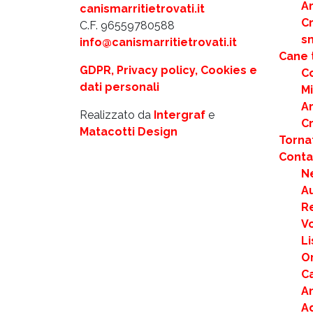
Ar
canismarritietrovati.it
C
C.F. 96559780588
s
info@canismarritietrovati.it
Cane 
GDPR, Privacy policy, Cookies e
C
dati personali
M
Ar
Realizzato da
Intergraf
e
C
Matacotti Design
Torna
Contat
N
Au
R
Vo
Li
Or
Ca
An
A