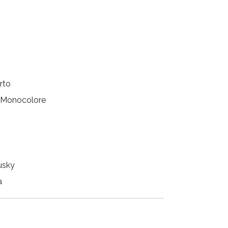
rto
Monocolore
usky
a