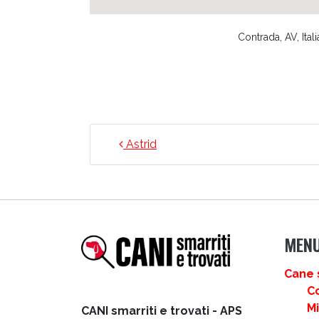
Contrada, AV, Itali
NAVIGAZIONE ARTICO
Astrid
MEN
Cane 
C
M
CANI smarriti e trovati - APS