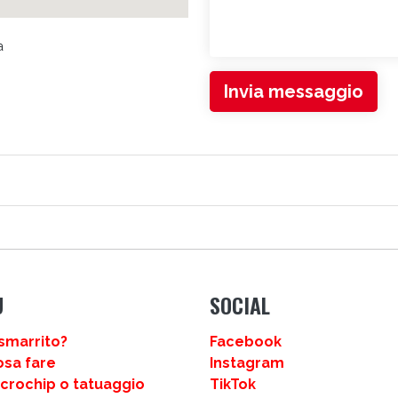
a
Invia messaggio
LI
U
SOCIAL
smarrito?
Facebook
osa fare
Instagram
icrochip o tatuaggio
TikTok