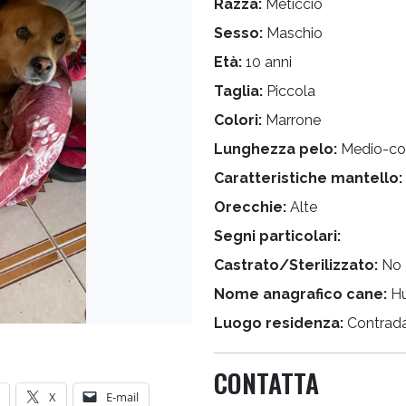
Razza:
Meticcio
Sesso:
Maschio
Età:
10 anni
Taglia:
Piccola
Colori:
Marrone
Lunghezza pelo:
Medio-co
Caratteristiche mantello:
Orecchie:
Alte
Segni particolari:
Castrato/Sterilizzato:
No
Nome anagrafico cane:
H
Luogo residenza:
Contrad
CONTATTA
X
E-mail