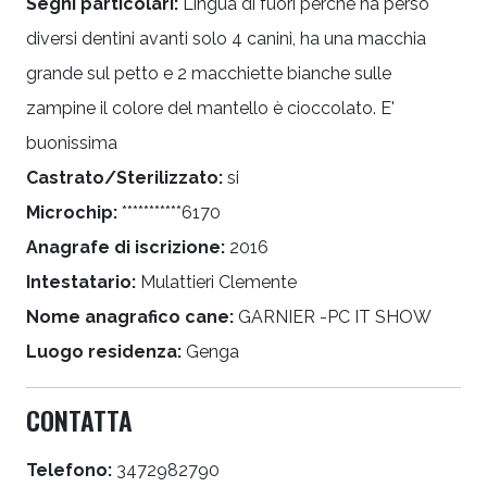
Segni particolari:
Lingua di fuori perché ha perso
diversi dentini avanti solo 4 canini, ha una macchia
grande sul petto e 2 macchiette bianche sulle
zampine il colore del mantello è cioccolato. E'
buonissima
Castrato/Sterilizzato:
si
Microchip:
***********6170
Anagrafe di iscrizione:
2016
Intestatario:
Mulattieri Clemente
Nome anagrafico cane:
GARNIER -PC IT SHOW
Luogo residenza:
Genga
CONTATTA
Telefono:
3472982790