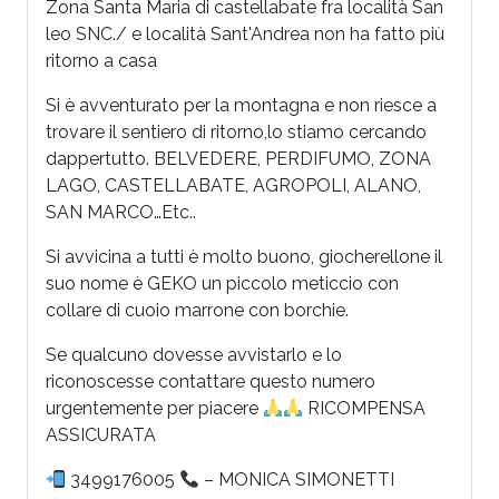
Zona Santa Maria di castellabate fra località San
leo SNC./ e località Sant'Andrea non ha fatto più
ritorno a casa
Si è avventurato per la montagna e non riesce a
trovare il sentiero di ritorno,lo stiamo cercando
dappertutto. BELVEDERE, PERDIFUMO, ZONA
LAGO, CASTELLABATE, AGROPOLI, ALANO,
SAN MARCO…Etc..
Si avvicina a tutti è molto buono, giocherellone il
suo nome è GEKO un piccolo meticcio con
collare di cuoio marrone con borchie.
Se qualcuno dovesse avvistarlo e lo
riconoscesse contattare questo numero
urgentemente per piacere
RICOMPENSA
ASSICURATA
3499176005
– MONICA SIMONETTI