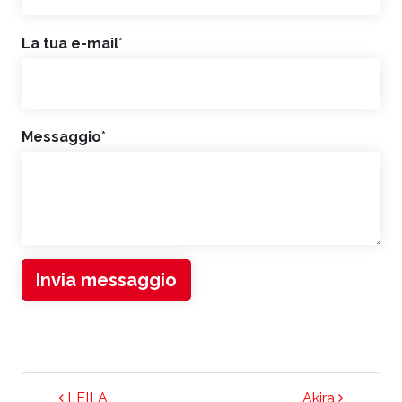
La tua e-mail
*
Messaggio
*
Invia messaggio
NAVIGAZIONE ARTICOLI
LEILA
Akira