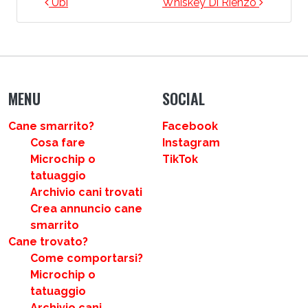
NAVIGAZIONE ARTICOLI
Ubi
Whiskey Di Rienzo
MENU
SOCIAL
Cane smarrito?
Facebook
Cosa fare
Instagram
Microchip o
TikTok
tatuaggio
Archivio cani trovati
Crea annuncio cane
smarrito
Cane trovato?
Come comportarsi?
Microchip o
tatuaggio
Archivio cani