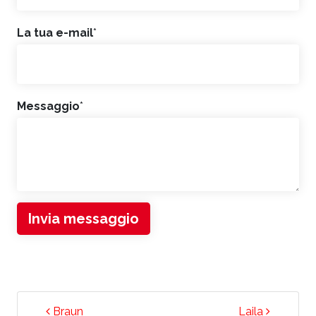
La tua e-mail
*
Messaggio
*
Invia messaggio
NAVIGAZIONE ARTICOLI
Braun
Laila