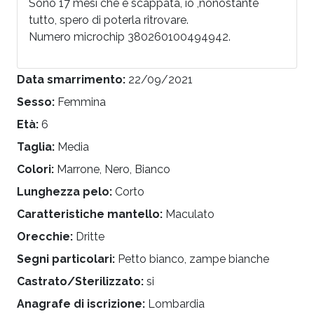
Sono 17 mesi che è scappata, io ,nonostante
tutto, spero di poterla ritrovare.
Numero microchip 380260100494942.
Data smarrimento:
22/09/2021
Sesso:
Femmina
Età:
6
Taglia:
Media
Colori:
Marrone, Nero, Bianco
Lunghezza pelo:
Corto
Caratteristiche mantello:
Maculato
Orecchie:
Dritte
Segni particolari:
Petto bianco, zampe bianche
Castrato/Sterilizzato:
si
Anagrafe di iscrizione:
Lombardia