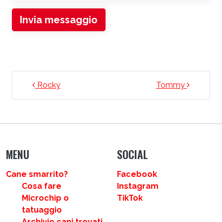
Invia messaggio
NAVIGAZIONE ARTICOLI
Rocky
Tommy
MENU
SOCIAL
Cane smarrito?
Facebook
Cosa fare
Instagram
Microchip o
TikTok
tatuaggio
Archivio cani trovati