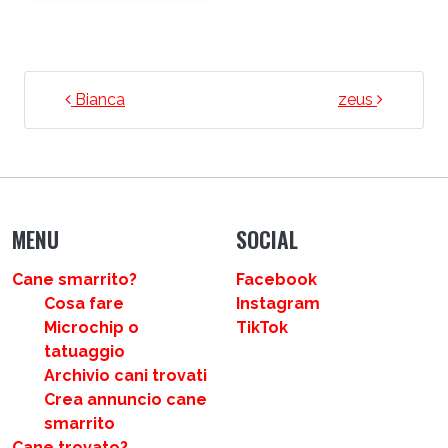
NAVIGAZIONE ARTICOLI
Bianca
zeus
MENU
SOCIAL
Cane smarrito?
Facebook
Cosa fare
Instagram
Microchip o
TikTok
tatuaggio
Archivio cani trovati
Crea annuncio cane
smarrito
Cane trovato?