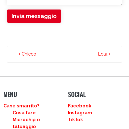
Invia messaggio
NAVIGAZIONE ARTICOLI
Chicco
Lola
MENU
SOCIAL
Cane smarrito?
Facebook
Cosa fare
Instagram
Microchip o
TikTok
tatuaggio