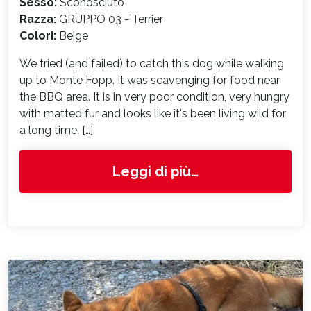
Sesso:
Sconosciuto
Razza:
GRUPPO 03 - Terrier
Colori:
Beige
We tried (and failed) to catch this dog while walking
up to Monte Fopp. It was scavenging for food near
the BBQ area. It is in very poor condition, very hungry
with matted fur and looks like it's been living wild for
a long time. […]
from 6704
Leggi di più…