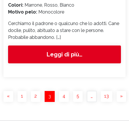
Colori:
Marrone, Rosso, Bianco
Motivo pelo:
Monocolore
Cerchiamo il padrone o qualcuno che lo adotti. Cane
docile, pulito, abituato a stare con le persone.
Probabile abbandono. […]
from 5627
Leggi di più…
NAVIGAZIONE DEGLI ARTICOLI
«
1
2
4
5
13
»
3
…