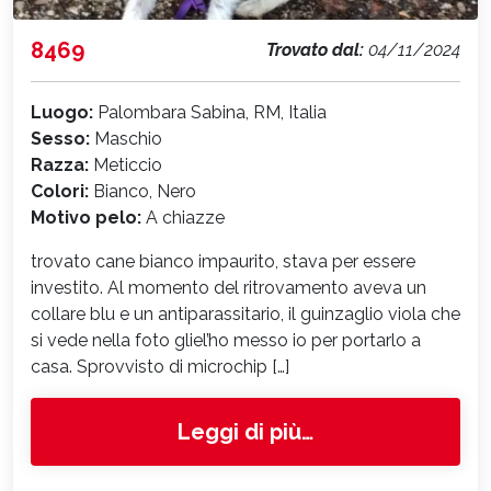
8469
Trovato dal:
04/11/2024
Luogo:
Palombara Sabina, RM, Italia
Sesso:
Maschio
Razza:
Meticcio
Colori:
Bianco, Nero
Motivo pelo:
A chiazze
trovato cane bianco impaurito, stava per essere
investito. Al momento del ritrovamento aveva un
collare blu e un antiparassitario, il guinzaglio viola che
si vede nella foto gliel’ho messo io per portarlo a
casa. Sprovvisto di microchip […]
from 8469
Leggi di più…