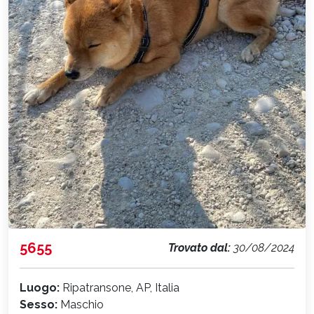
5655
Trovato dal:
30/08/2024
Luogo:
Ripatransone, AP, Italia
Sesso:
Maschio