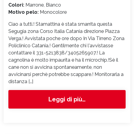
Colori:
Marrone, Bianco
Motivo pelo:
Monocolore
Ciao a tutti.! Stamattina è stata smarrita questa
Segugia zona Corso Italia Catania direzione Piazza
Verga.! Avvistata poche ore dopo In Via Tirreno Zona
Policlinico Catania.! Gentilmente chi l'avvistasse
contattare il 331-5213838/3405265907.! La
cagnolina è molto impaurita e ha il microchip.!Sè il
cane non si avvicina spontaneamente, non
avvicinarsi perchè potrebbe scappare.! Monitorarla a
distanza […]
from 8991
Leggi di più…