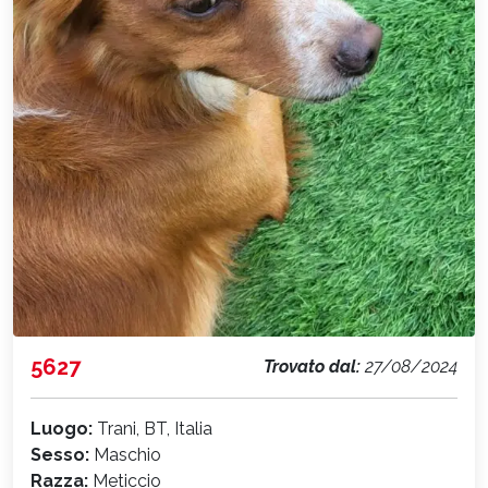
5627
Trovato dal:
27/08/2024
Luogo:
Trani, BT, Italia
Sesso:
Maschio
Razza:
Meticcio